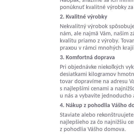
Naopak, snažíme sa ich min
ponúknuť kvalitné výrobky za 
2. Kvalitné výrobky
Nekvalitný výrobok spôsobuje
nám, ale najmä Vám, našim z
kvalitu priamo z výroby. Tov
praxou v rámci mnohých krají
3. Komfortná doprava
Pri objednávke niekoľkých vyk
desiatkami kilogramov hmotn
tovar dopravíme na adresu V
s najlepšími cenami a najniž
u nás a vybavíte jednoducho a
4. Nákup z pohodlia Vášho 
Staviate alebo rekonštruujete
najlepšieho za čo najnižšiu c
z pohodlia Vášho domova.