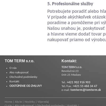
5. Profesionálne služby
Potrebujete poradiť alebo hľ
V prípade akýchkoľvek otázok
poradíme a pomôžeme pri výb
Našou snahou je, poskytovať s
a hlavne vieme dodať tovar p
nakupovať priamo od výrobcu
TOM TERM s.r.o.
Kontakt:
TOM TERM s.r.o.
O nás
Revolučná 23
Ako nakupovať
044 25 Medzev
Obchodné podmienky
Kontakt
Tel.:
+421 902 916 903
ODSTÚPENIE OD ZMLUVY
Tel./Fax.:
+421 55 466 34 47
e-mail:
tomterm@tomterm.sk
Home
|
Akcie
|
Novinky
|
Výpredaj
O nás
|
Ako nakupovať
|
Obchodné podmienky
|
Kontakt
|