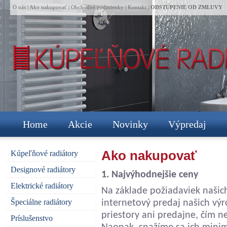
O nás
|
Ako nakupovať
|
Obchodné podmienky
|
Kontakt
|
ODSTÚPENIE OD ZMLUVY
Home
Akcie
Novinky
Výpredaj
Ako nakupovať
Kúpeľňové radiátory
Designové radiátory
1. Najvýhodnejšie ceny
Elektrické radiátory
Na základe požiadaviek našich
Špeciálne radiátory
internetový predaj našich vý
priestory ani predajne, čím 
Príslušenstvo