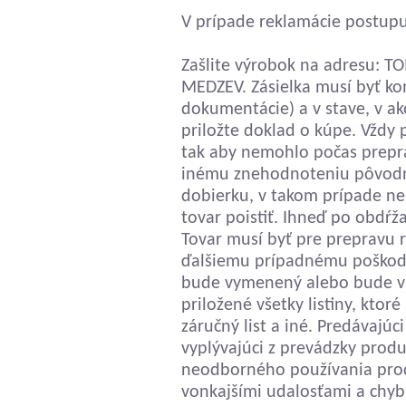
V prípade reklamácie postupu
Zašlite výrobok na adresu: TO
MEDZEV. Zásielka musí byť kom
dokumentácie) a v stave, v ak
priložte doklad o kúpe. Vždy p
tak aby nemohlo počas prepra
inému znehodnoteniu pôvodný
dobierku, v takom prípade n
tovar poistiť. Ihneď po obdŕž
Tovar musí byť pre prepravu r
ďalšiemu prípadnému poškod
bude vymenený alebo bude vr
priložené všetky listiny, ktor
záručný list a iné. Predávajú
vyplývajúci z prevádzky produ
neodborného používania prod
vonkajšími udalosťami a chy