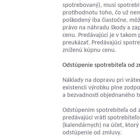
spotrebovaný), musí spotreb
protihodnotu toho, čo už nem
poškodený iba čiastočne, môže
právo na náhradu škody a zap
cenu. Predávajúci je v takom
preukázať. Predávajúci spotre
zníženú kúpnu cenu.
Odstúpenie spotrebiteľa od zm
Náklady na dopravu pri vrátení
existencii výrobku plne zod
a bezvadnosti objednaného t
Odstúpením spotrebiteľa od z
predávajúci vráti spotrebiteľ
(kalendárnych) na účet, ktorý
odstúpenie od zmluvy.