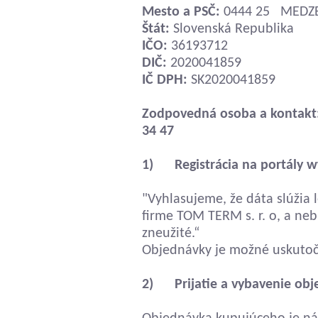
Mesto a PSČ:
0444 25 MEDZ
Štát:
Slovenská Republika
IČO:
36193712
DIČ:
2020041859
IČ DPH:
SK2020041859
Zodpovedná osoba a kontakt:
34 47
1) Registrácia na portály www. ..
"Vyhlasujeme, že dáta slúžia l
firme TOM TERM s. r. o, a ne
zneužité.“
Objednávky je možné uskutočni
2) Prijatie a vybavenie obj