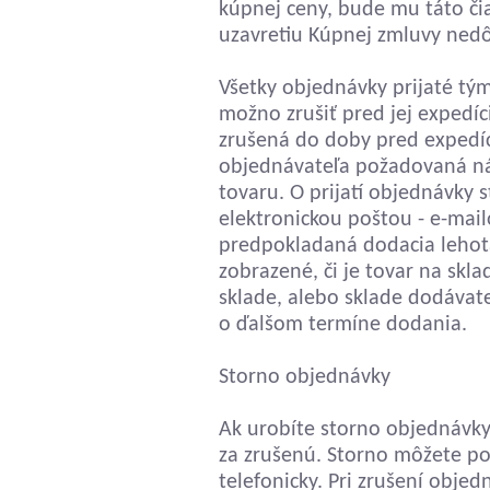
kúpnej ceny, bude mu táto či
uzavretiu Kúpnej zmluvy nedô
Všetky objednávky prijaté t
možno zrušiť pred jej expedí
zrušená do doby pred expedí
objednávateľa požadovaná ná
tovaru. O prijatí objednávky
elektronickou poštou - e-mai
predpokladaná dodacia lehota 
zobrazené, či je tovar na skla
sklade, alebo sklade dodáva
o ďalšom termíne dodania.
Storno objednávky
Ak urobíte storno objednávk
za zrušenú. Storno môžete p
telefonicky. Pri zrušení obje