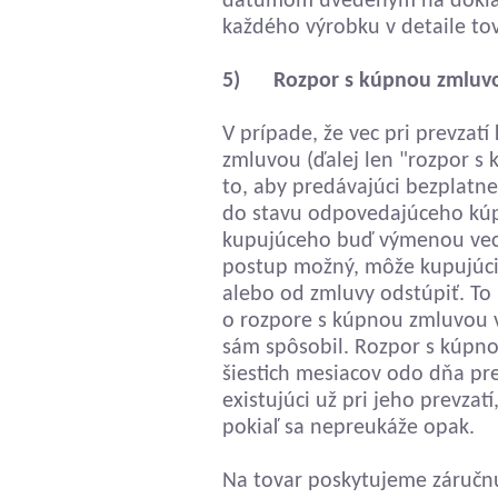
dátumom uvedeným na doklad
každého výrobku v detaile to
5) Rozpor s kúpnou zmluvou
V prípade, že vec pri prevzat
zmluvou (ďalej len "rozpor s
to, aby predávajúci bezplatn
do stavu odpovedajúceho kúp
kupujúceho buď výmenou veci,
postup možný, môže kupujúci
alebo od zmluvy odstúpiť. To 
o rozpore s kúpnou zmluvou 
sám spôsobil. Rozpor s kúpno
šiestich mesiacov odo dňa pre
existujúci už pri jeho prevza
pokiaľ sa nepreukáže opak.
Na tovar poskytujeme záruč