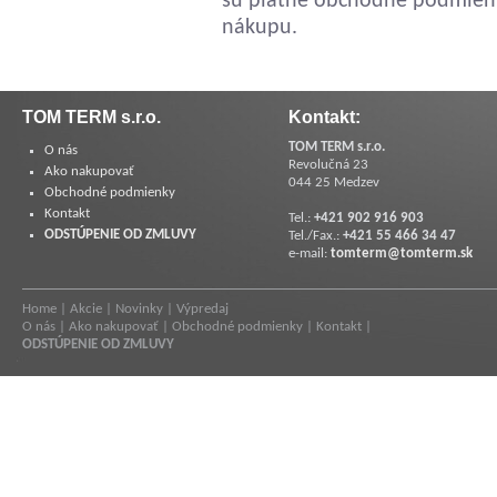
sú platné obchodné podmienky
nákupu.
TOM TERM s.r.o.
Kontakt:
TOM TERM s.r.o.
O nás
Revolučná 23
Ako nakupovať
044 25 Medzev
Obchodné podmienky
Kontakt
Tel.:
+421 902 916 903
ODSTÚPENIE OD ZMLUVY
Tel./Fax.:
+421 55 466 34 47
e-mail:
tomterm@tomterm.sk
Home
|
Akcie
|
Novinky
|
Výpredaj
O nás
|
Ako nakupovať
|
Obchodné podmienky
|
Kontakt
|
ODSTÚPENIE OD ZMLUVY