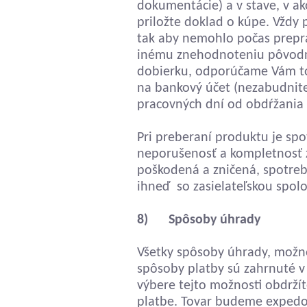
dokumentácie) a v stave, v ak
priložte doklad o kúpe. Vždy p
tak aby nemohlo počas prepra
inému znehodnoteniu pôvodný
dobierku, odporúčame Vám to
na bankový účet (nezabudnite 
pracovných dní od obdŕžania z
Pri preberaní produktu je spo
neporušenosť a kompletnosť zás
poškodená a zničená, spotrebi
ihneď so zasielateľskou spolo
8) Spôsoby úhrady
Všetky spôsoby úhrady, možn
spôsoby platby sú zahrnuté v
výbere tejto možnosti obdržít
platbe. Tovar budeme expedo