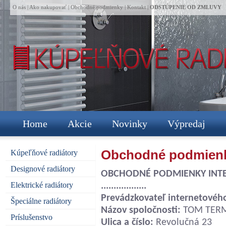
O nás
|
Ako nakupovať
|
Obchodné podmienky
|
Kontakt
|
ODSTÚPENIE OD ZMLUVY
Home
Akcie
Novinky
Výpredaj
Obchodné podmien
Kúpeľňové radiátory
Designové radiátory
OBCHODNÉ PODMIENKY INT
Elektrické radiátory
..................
Prevádzkovateľ internetového por
Špeciálne radiátory
Názov spoločnosti:
TOM TERM s
Príslušenstvo
Ulica a číslo:
Revolučná 23