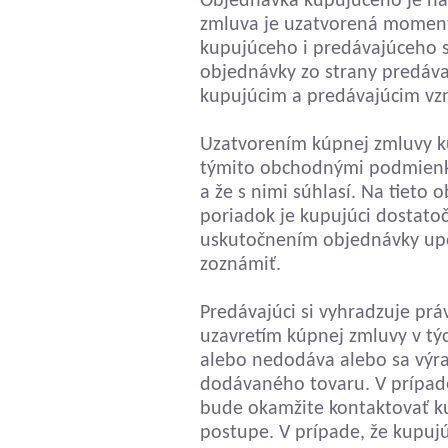
Objednávka kupujúceho je n
zmluva je uzatvorená momen
kupujúceho i predávajúceho
objednávky zo strany predáv
kupujúcim a predávajúcim vzn
Uzatvorením kúpnej zmluvy ku
týmito obchodnými podmienk
a že s nimi súhlasí. Na tiet
poriadok je kupujúci dosta
uskutočnením objednávky up
zoznámiť.
Predávajúci si vyhradzuje prá
uzavretím kúpnej zmluvy v tý
alebo nedodáva alebo sa vý
dodávaného tovaru. V prípade,
bude okamžite kontaktovať 
postupe. V prípade, že kupujú