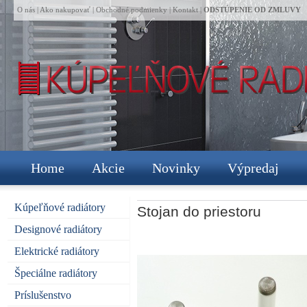
O nás
|
Ako nakupovať
|
Obchodné podmienky
|
Kontakt
|
ODSTÚPENIE OD ZMLUVY
Home
Akcie
Novinky
Výpredaj
Kúpeľňové radiátory
Stojan do priestoru
Designové radiátory
Elektrické radiátory
Špeciálne radiátory
Príslušenstvo