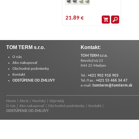
21.89 €
TOM TERM s.r.o.
Kontakt:
TOM TERM s.r.o.
O nás
Revolučná 23
Ako nakupovať
044 25 Medzev
Obchodné podmienky
Kontakt
Tel.:
+421 902 916 903
ODSTÚPENIE OD ZMLUVY
Tel./Fax.:
+421 55 466 34 47
e-mail:
tomterm@tomterm.sk
Home
|
Akcie
|
Novinky
|
Výpredaj
O nás
|
Ako nakupovať
|
Obchodné podmienky
|
Kontakt
|
ODSTÚPENIE OD ZMLUVY